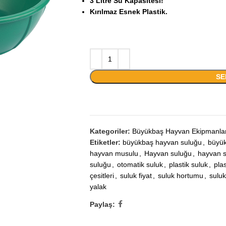
3 Litre Su Kapasitesi!
Kırılmaz Esnek Plastik.
SE
Kategoriler:
Büyükbaş Hayvan Ekipmanlar
Etiketler:
büyükbaş hayvan suluğu
,
büyük
hayvan musulu
,
Hayvan suluğu
,
hayvan s
suluğu
,
otomatik suluk
,
plastik suluk
,
plas
çesitleri
,
suluk fiyat
,
suluk hortumu
,
suluk
yalak
Paylaş: