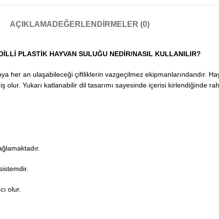
AÇIKLAMA
DEĞERLENDIRMELER (0)
İLLİ PLASTİK HAYVAN SULUĞU NEDİR/NASIL KULLANILIR?
 her an ulaşabileceği çiftliklerin vazgeçilmez ekipmanlarındandır. Hayva
olur. Yukarı katlanabilir dil tasarımı sayesinde içerisi kirlendiğinde rah
ağlamaktadır.
sistemdir.
ı olur.