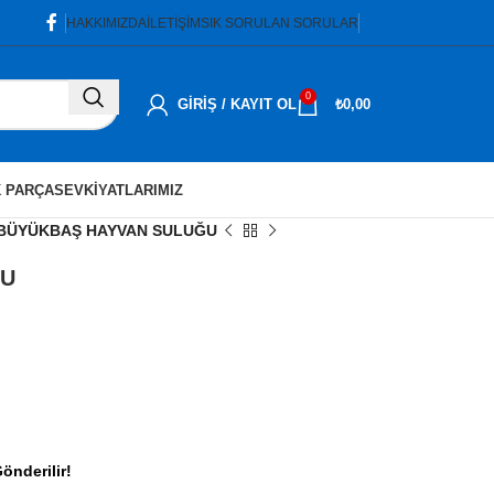
HAKKIMIZDA
İLETIŞIM
SIK SORULAN SORULAR
0
GIRIŞ / KAYIT OL
₺
0,00
 PARÇA
SEVKIYATLARIMIZ
BÜYÜKBAŞ HAYVAN SULUĞU
ĞU
önderilir!