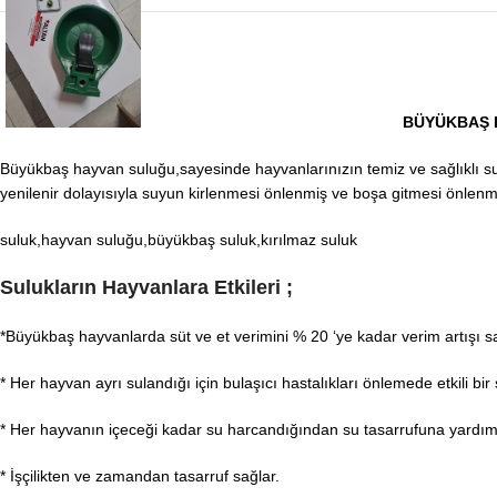
BÜYÜKBAŞ D
Büyükbaş hayvan suluğu,sayesinde hayvanlarınızın temiz ve sağlıklı suya
yenilenir dolayısıyla suyun kirlenmesi önlenmiş ve boşa gitmesi önlenmiş 
suluk,hayvan suluğu,büyükbaş suluk,kırılmaz suluk
Sulukların Hayvanlara Etkileri ;
*Büyükbaş hayvanlarda süt ve et verimini % 20 ‘ye kadar verim artışı s
* Her hayvan ayrı sulandığı için bulaşıcı hastalıkları önlemede etkili bir 
* Her hayvanın içeceği kadar su harcandığından su tasarrufuna yardımc
* İşçilikten ve zamandan tasarruf sağlar.