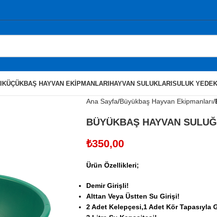
I
KÜÇÜKBAŞ HAYVAN EKIPMANLARI
HAYVAN SULUKLARI
SULUK YEDEK
Ana Sayfa
Büyükbaş Hayvan Ekipmanları
BÜYÜKBAŞ HAYVAN SULU
₺
350,00
Ürün Özellikleri;
Demir Girişli!
Alttan Veya Üstten Su Girişi!
2 Adet Kelepçesi,1 Adet Kör Tapasıyla G