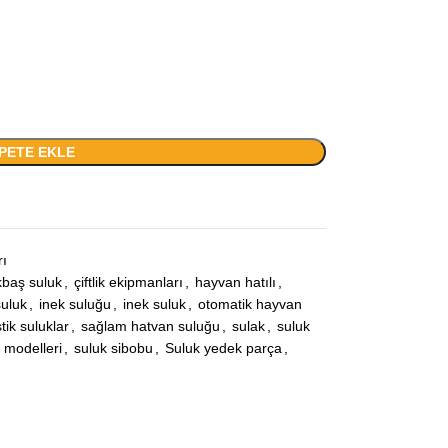
PETE EKLE
ı
baş suluk
,
çiftlik ekipmanları
,
hayvan hatılı
,
uluk
,
inek suluğu
,
inek suluk
,
otomatik hayvan
tik suluklar
,
sağlam hatvan suluğu
,
sulak
,
suluk
 modelleri
,
suluk sibobu
,
Suluk yedek parça
,