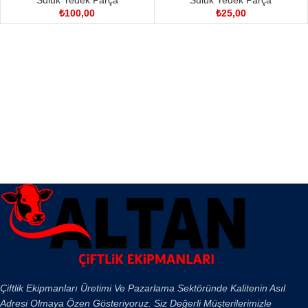
Suluk Yedek Parça
Suluk Yedek Parça
₺
100,00
₺
25,00
Çiftlik Ekipmanları Üretimi Ve Pazarlama Sektöründe Kalitenin Asıl
Adresi Olmaya Özen Gösteriyoruz. Siz Değerli Müşterilerimizle