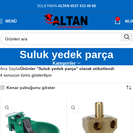
SÜLEYMAN
ALTAN 0537 433 46 68
0
MENÜ
₺
0,0
Suluk yedek parça
Kategoriler
Ana Sayfa
Ürünler “Suluk yedek parça” olarak etiketlendi
4 sonucun tümü gösteriliyor
Kenar çubuğunu göster