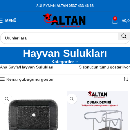
SÜLEYMAN
ALTAN 0537 433 46 68
0
MENÜ
₺
0,0
Hayvan Sulukları
Kategoriler
Ana Sayfa
Hayvan Sulukları
5 sonucun tümü gösteriliyor
Kenar çubuğunu göster