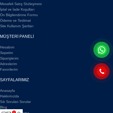
Mesafeli Satış Sözleşmesi
İptal ve İade Koşulları
Ön Bilgilendirme Formu
Ödeme ve Teslimat
Site Kullanım Şartları
MÜŞTERİ PANELİ
Hesabım
Sepetim
Siparişlerim
Adreslerim
Favorilerim
SAYFALARIMIZ
Anasayfa
Hakkımızda
Sık Sorulan Sorular
Blog
Sipariş Sorgulama
0