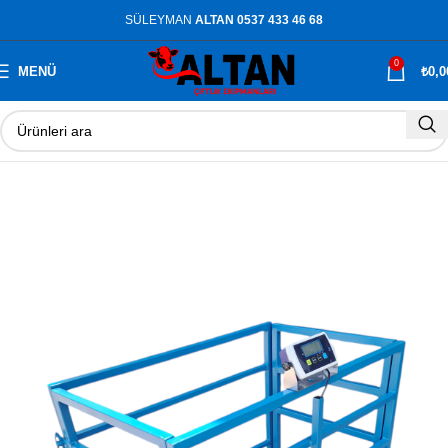
SÜLEYMAN
ALTAN 0537 433 46 68
0
MENÜ
₺
0,0