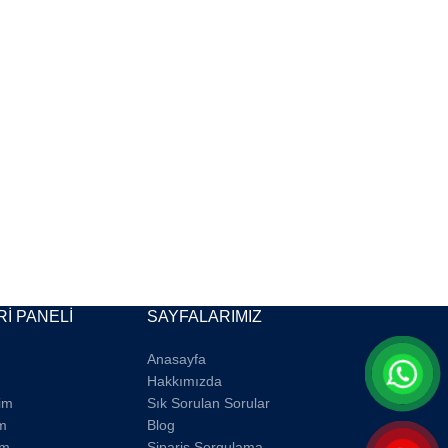
İ PANELİ
SAYFALARIMIZ
Anasayfa
Hakkımızda
rim
Sık Sorulan Sorular
m
Blog
im
Sipariş Sorgulama