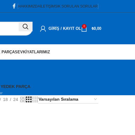
HAKKIMIZDA
İLETIŞIM
SIK SORULAN SORULAR
0
GIRIŞ / KAYIT OL
₺
0,00
 PARÇA
SEVKIYATLARIMIZ
 YEDEK PARÇA
er
18
24