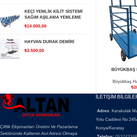
KEÇİ YEMLİK KİLİT SİSTEMİ
SAĞIM AŞILAMA YEMLEME
₺
14.000,00
HAYVAN DURAK DEMİRİ
₺
3.500,00
BÜYÜKBAŞ 
SEPETE EKLE
Büyükbaş Ha
₺
2
İLETİŞİM BİLGİLE
Adres
: Karakulak M
Yolu Caddesi No:245
Çiftlik Ekipmanları Üretimi Ve Pazarlama
Konya/Karatay
Sektöründe Kalitenin Asıl Adresi Olmaya
Telefon:
05374334