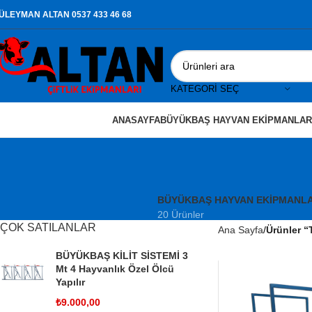
ÜLEYMAN ALTAN 0537 433 46 68
KATEGORI SEÇ
ANASAYFA
BÜYÜKBAŞ HAYVAN EKIPMANLAR
BÜYÜKBAŞ HAYVAN EKIPMANLA
20 Ürünler
ÇOK SATILANLAR
Ana Sayfa
Ürünler “T
BÜYÜKBAŞ KİLİT SİSTEMİ 3
Mt 4 Hayvanlık Özel Ölcü
Yapılır
₺
9.000,00