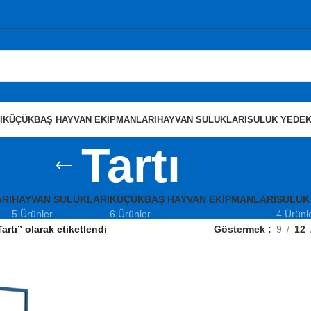
I
KÜÇÜKBAŞ HAYVAN EKIPMANLARI
HAYVAN SULUKLARI
SULUK YEDEK
Tartı
RI
HAYVAN SULUKLARI
KÜÇÜKBAŞ HAYVAN EKIPMANLARI
SULUK
5 Ürünler
6 Ürünler
4 Ürünl
artı” olarak etiketlendi
Göstermek
9
12