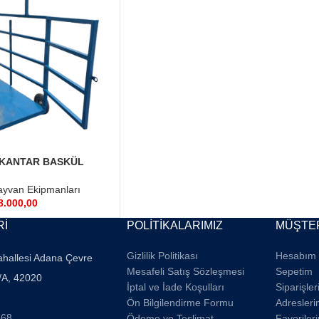
KANTAR BASKÜL
yvan Ekipmanları
8.000,00
Rİ
POLİTİKALARIMIZ
MÜŞTER
Gizlilik Politikası
Hesabım
ahallesi Adana Çevre
Mesafeli Satış Sözleşmesi
Sepetim
/A, 42020
İptal ve İade Koşulları
Siparişle
Ön Bilgilendirme Formu
Adresleri
668
Ödeme ve Teslimat
Favoriler