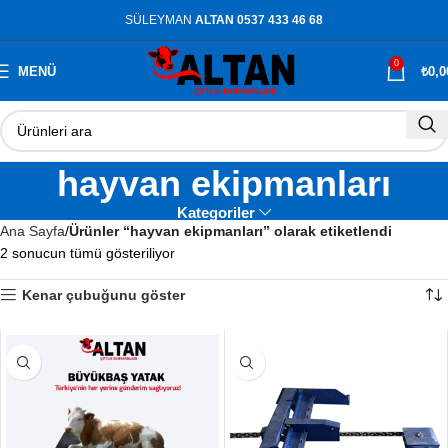
SÜLEYMAN
ALTAN 0537 433 46 68
0
MENÜ
₺
0,0
hayvan ekipmanları
Kategoriler
Ana Sayfa
Ürünler “hayvan ekipmanları” olarak etiketlendi
2 sonucun tümü gösteriliyor
Kenar çubuğunu göster