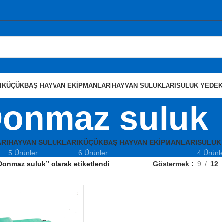
I
KÜÇÜKBAŞ HAYVAN EKIPMANLARI
HAYVAN SULUKLARI
SULUK YEDEK
onmaz suluk
RI
HAYVAN SULUKLARI
KÜÇÜKBAŞ HAYVAN EKIPMANLARI
SULUK
5 Ürünler
6 Ürünler
4 Ürünl
Donmaz suluk” olarak etiketlendi
Göstermek
9
12