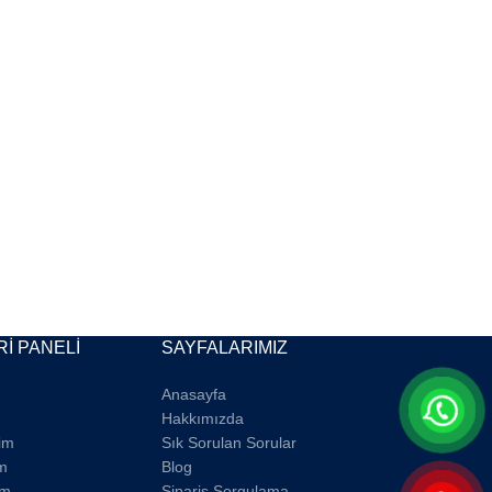
İ PANELİ
SAYFALARIMIZ
Anasayfa
Hakkımızda
rim
Sık Sorulan Sorular
m
Blog
im
Sipariş Sorgulama