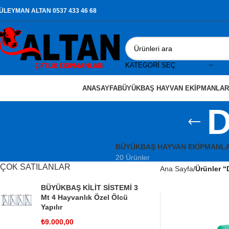
ÜLEYMAN ALTAN 0537 433 46 68
KATEGORI SEÇ
ANASAYFA
BÜYÜKBAŞ HAYVAN EKIPMANLAR
D
BÜYÜKBAŞ HAYVAN EKIPMANLA
20 Ürünler
ÇOK SATILANLAR
Ana Sayfa
Ürünler “
BÜYÜKBAŞ KİLİT SİSTEMİ 3
Mt 4 Hayvanlık Özel Ölcü
Yapılır
₺
9.000,00