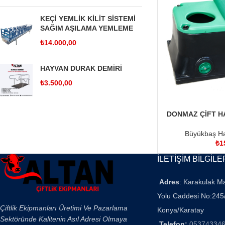
KEÇİ YEMLİK KİLİT SİSTEMİ
SAĞIM AŞILAMA YEMLEME
₺
14.000,00
HAYVAN DURAK DEMİRİ
₺
3.500,00
DONMAZ ÇİFT H
SEPETE EKLE
Büyükbaş Ha
₺
1
İLETİŞİM BİLGİLE
Adres
: Karakulak M
Yolu Caddesi No:245
Çiftlik Ekipmanları Üretimi Ve Pazarlama
Konya/Karatay
Sektöründe Kalitenin Asıl Adresi Olmaya
Telefon:
05374334