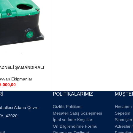
AZNELİ ŞAMANDIRALI
SULUK
yvan Ekipmanları
5.000,00
Rİ
POLİTİKALARIMIZ
MÜŞTER
Gizlilik Politikası
Hesabım
ahallesi Adana Çevre
Mesafeli Satış Sözleşmesi
Sepetim
/A, 42020
İptal ve İade Koşulları
Siparişle
Ön Bilgilendirme Formu
Adresleri
668
Ödeme ve Teslimat
Favoriler