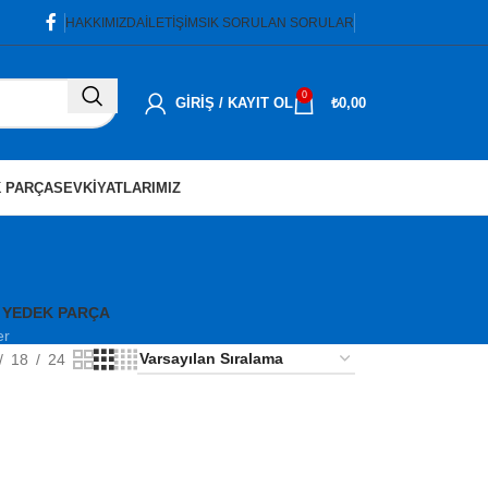
HAKKIMIZDA
İLETIŞIM
SIK SORULAN SORULAR
0
GIRIŞ / KAYIT OL
₺
0,00
 PARÇA
SEVKIYATLARIMIZ
 YEDEK PARÇA
er
18
24