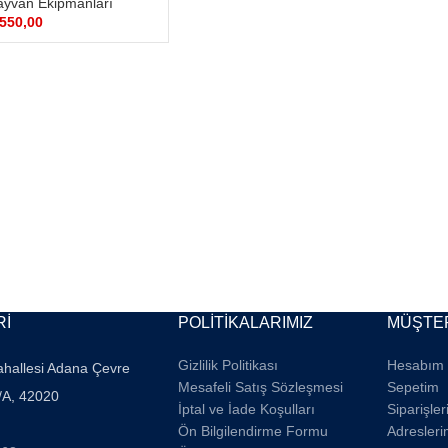
yvan Ekipmanları
550,00
Rİ
POLİTİKALARIMIZ
MÜŞTER
Gizlilik Politikası
Hesabım
ahallesi Adana Çevre
Mesafeli Satış Sözleşmesi
Sepetim
/A, 42020
İptal ve İade Koşulları
Siparişle
Ön Bilgilendirme Formu
Adresleri