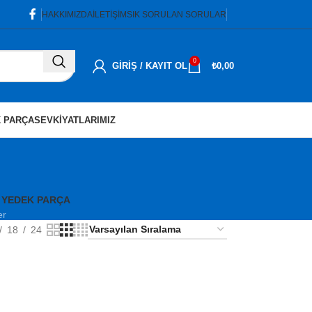
HAKKIMIZDA
İLETIŞIM
SIK SORULAN SORULAR
0
GIRIŞ / KAYIT OL
₺
0,00
 PARÇA
SEVKIYATLARIMIZ
 YEDEK PARÇA
er
18
24