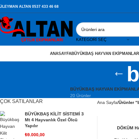
ÜLEYMAN ALTAN 0537 433 46 68
KATEGORI SEÇ
ANASAYFA
BÜYÜKBAŞ HAYVAN EKIPMANLAR
b
BÜYÜKBAŞ HAYVAN EKIPMANLA
20 Ürünler
ÇOK SATILANLAR
Ana Sayfa
Ürünler “
BÜYÜKBAŞ KİLİT SİSTEMİ 3
Mt 4 Hayvanlık Özel Ölcü
Yapılır
DÖKÜM H
SEPETE EKLE
₺
9.000,00