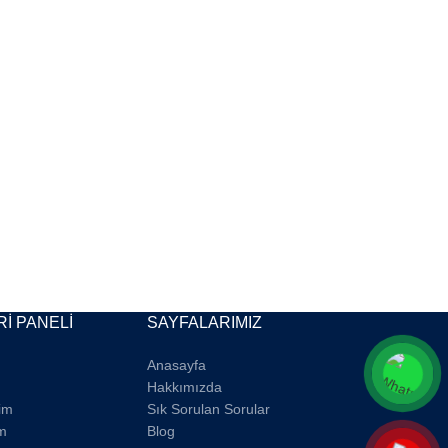
İ PANELİ
SAYFALARIMIZ
Anasayfa
Hakkımızda
rim
Sık Sorulan Sorular
m
Blog