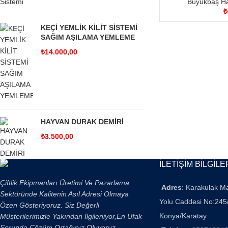
Büyükbaş Ha
₺
KEÇİ YEMLİK KİLİT SİSTEMİ
SAĞIM AŞILAMA YEMLEME
₺
14.000,00
HAYVAN DURAK DEMİRİ
₺
3.500,00
İLETİŞİM BİLGİLE
Çiftlik Ekipmanları Üretimi Ve Pazarlama
Adres
: Karakulak M
Sektöründe Kalitenin Asıl Adresi Olmaya
Yolu Caddesi No:245
Özen Gösteriyoruz. Siz Değerli
Konya/Karatay
Müşterilerimizle Yakından İlgileniyor,En Ufak
Sorunda Çözüm Ortağınız Oluyoruz.