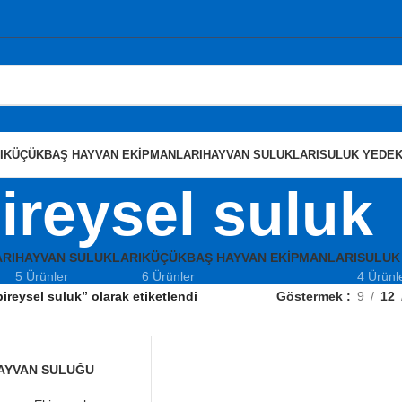
I
KÜÇÜKBAŞ HAYVAN EKIPMANLARI
HAYVAN SULUKLARI
SULUK YEDEK
ireysel suluk
RI
HAYVAN SULUKLARI
KÜÇÜKBAŞ HAYVAN EKIPMANLARI
SULUK
5 Ürünler
6 Ürünler
4 Ürünl
bireysel suluk” olarak etiketlendi
Göstermek
9
12
AYVAN SULUĞU