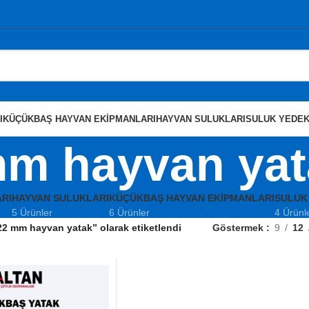
I
KÜÇÜKBAŞ HAYVAN EKIPMANLARI
HAYVAN SULUKLARI
SULUK YEDEK
mm hayvan yat
RI
HAYVAN SULUKLARI
KÜÇÜKBAŞ HAYVAN EKIPMANLARI
SULUK
5 Ürünler
6 Ürünler
4 Ürünl
22 mm hayvan yatak” olarak etiketlendi
Göstermek
9
12