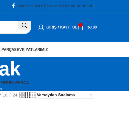
HAKKIMIZDA
İLETIŞIM
SIK SORULAN SORULAR
0
GIRIŞ / KAYIT OL
₺
0,00
 PARÇA
SEVKIYATLARIMIZ
ak
 YEDEK PARÇA
er
18
24