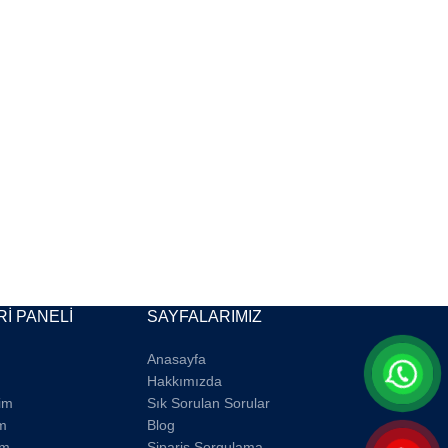
İ PANELİ
SAYFALARIMIZ
Anasayfa
Hakkımızda
rim
Sık Sorulan Sorular
m
Blog
im
Sipariş Sorgulama