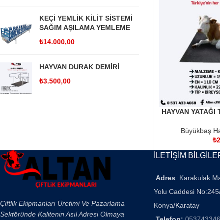
KEÇİ YEMLİK KİLİT SİSTEMİ
SAĞIM AŞILAMA YEMLEME
₺
14.000,00
HAYVAN DURAK DEMİRİ
₺
3.500,00
HAYVAN YATAĞI 
SEPETE EKLE
Büyükbaş Ha
₺
2
İLETİŞİM BİLGİLE
Adres
: Karakulak M
Yolu Caddesi No:245
Çiftlik Ekipmanları Üretimi Ve Pazarlama
Konya/Karatay
Sektöründe Kalitenin Asıl Adresi Olmaya
Telefon:
05374334