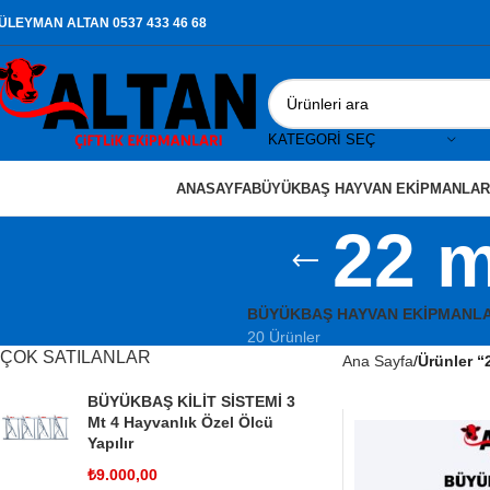
ÜLEYMAN ALTAN 0537 433 46 68
KATEGORI SEÇ
ANASAYFA
BÜYÜKBAŞ HAYVAN EKIPMANLAR
22 
BÜYÜKBAŞ HAYVAN EKIPMANLA
20 Ürünler
ÇOK SATILANLAR
Ana Sayfa
Ürünler “
BÜYÜKBAŞ KİLİT SİSTEMİ 3
Mt 4 Hayvanlık Özel Ölcü
Yapılır
₺
9.000,00