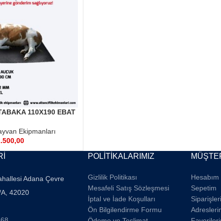
TABAKA 110X190 EBAT
22 MM
yvan Ekipmanları
.500,00
Rİ
POLİTİKALARIMIZ
MÜŞTER
Gizlilik Politikası
Hesabım
ahallesi Adana Çevre
Mesafeli Satış Sözleşmesi
Sepetim
/A, 42020
İptal ve İade Koşulları
Siparişle
Ön Bilgilendirme Formu
Adresleri
668
Ödeme ve Teslimat
Favoriler