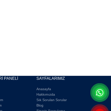
İ PANELİ
SAYFALARIMIZ
Anasayfa
Hakkımızda
rim
Sık Sorulan Sorular
m
Blog
im
Sipariş Sorgulama