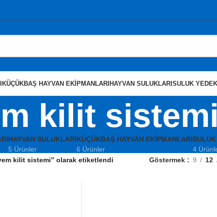
I
KÜÇÜKBAŞ HAYVAN EKIPMANLARI
HAYVAN SULUKLARI
SULUK YEDEK
m kilit sistem
RI
HAYVAN SULUKLARI
KÜÇÜKBAŞ HAYVAN EKIPMANLARI
SULUK
5 Ürünler
6 Ürünler
4 Ürünl
em kilit sistemi” olarak etiketlendi
Göstermek
9
12