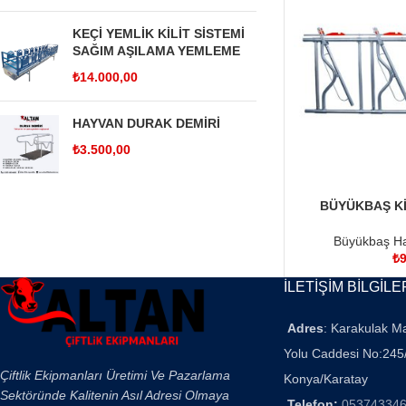
KEÇİ YEMLİK KİLİT SİSTEMİ
SAĞIM AŞILAMA YEMLEME
₺
14.000,00
HAYVAN DURAK DEMİRİ
₺
3.500,00
BÜYÜKBAŞ KİL
SEPETE EKLE
Hayvanlık Ö
Büyükbaş Ha
₺
9
İLETİŞİM BİLGİLE
Adres
: Karakulak M
Yolu Caddesi No:245
Çiftlik Ekipmanları Üretimi Ve Pazarlama
Konya/Karatay
Sektöründe Kalitenin Asıl Adresi Olmaya
Telefon:
05374334