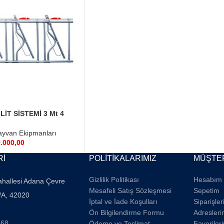
İT SİSTEMİ 3 Mt 4
zel Ölcü Yapılır
yvan Ekipmanları
.000,00
Rİ
POLİTİKALARIMIZ
MÜŞTER
Gizlilik Politikası
Hesabım
ahallesi Adana Çevre
Mesafeli Satış Sözleşmesi
Sepetim
/A, 42020
İptal ve İade Koşulları
Siparişle
Ön Bilgilendirme Formu
Adresleri
668
Ödeme ve Teslimat
Favoriler