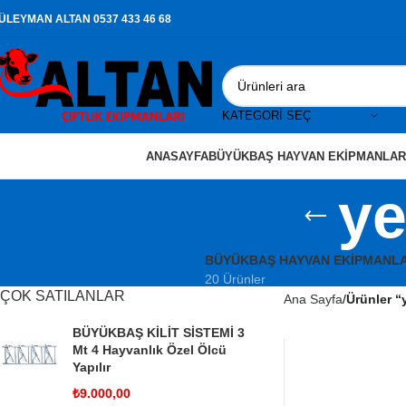
ÜLEYMAN ALTAN 0537 433 46 68
KATEGORI SEÇ
ANASAYFA
BÜYÜKBAŞ HAYVAN EKIPMANLAR
ye
BÜYÜKBAŞ HAYVAN EKIPMANLA
20 Ürünler
ÇOK SATILANLAR
Ana Sayfa
Ürünler “y
BÜYÜKBAŞ KİLİT SİSTEMİ 3
Mt 4 Hayvanlık Özel Ölcü
Yapılır
₺
9.000,00