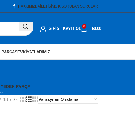
HAKKIMIZDA
İLETIŞIM
SIK SORULAN SORULAR
0
GIRIŞ / KAYIT OL
₺
0,00
 PARÇA
SEVKIYATLARIMIZ
i
 YEDEK PARÇA
er
18
24