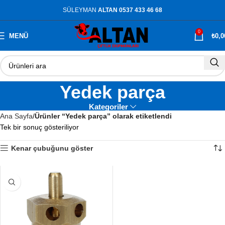
SÜLEYMAN
ALTAN 0537 433 46 68
0
MENÜ
₺
0,0
Yedek parça
Kategoriler
Ana Sayfa
Ürünler “Yedek parça” olarak etiketlendi
Tek bir sonuç gösteriliyor
Kenar çubuğunu göster