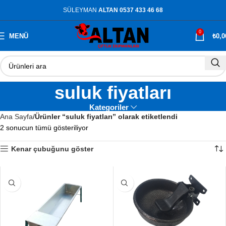
SÜLEYMAN
ALTAN 0537 433 46 68
0
MENÜ
₺
0,0
suluk fiyatları
Kategoriler
Ana Sayfa
Ürünler “suluk fiyatları” olarak etiketlendi
2 sonucun tümü gösteriliyor
Kenar çubuğunu göster