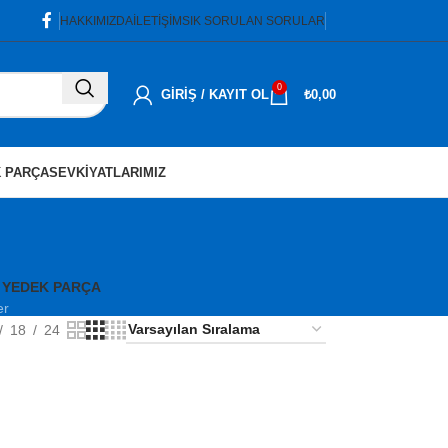
HAKKIMIZDA
İLETIŞIM
SIK SORULAN SORULAR
0
GIRIŞ / KAYIT OL
₺
0,00
 PARÇA
SEVKIYATLARIMIZ
 YEDEK PARÇA
er
18
24