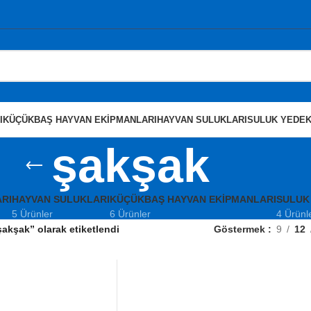
I
KÜÇÜKBAŞ HAYVAN EKIPMANLARI
HAYVAN SULUKLARI
SULUK YEDEK
şakşak
RI
HAYVAN SULUKLARI
KÜÇÜKBAŞ HAYVAN EKIPMANLARI
SULUK
5 Ürünler
6 Ürünler
4 Ürünl
şakşak” olarak etiketlendi
Göstermek
9
12