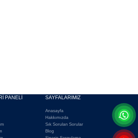
İ PANELİ
SAYFALARIMIZ
Anasayfa
Hakkımızda
rim
Sık Sorulan Sorular
m
Blog
im
Sipariş Sorgulama