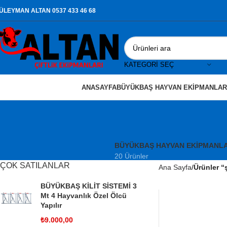
ÜLEYMAN ALTAN 0537 433 46 68
KATEGORI SEÇ
ANASAYFA
BÜYÜKBAŞ HAYVAN EKIPMANLAR
BÜYÜKBAŞ HAYVAN EKIPMANLA
20 Ürünler
ÇOK SATILANLAR
Ana Sayfa
Ürünler “
BÜYÜKBAŞ KİLİT SİSTEMİ 3
Mt 4 Hayvanlık Özel Ölcü
Yapılır
₺
9.000,00