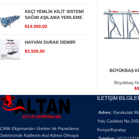
KEÇİ YEMLİK KİLİT SİSTEMİ
SAĞIM AŞILAMA YEMLEME
₺
14.000,00
HAYVAN DURAK DEMİRİ
₺
3.500,00
BÜYÜKBAŞ KİL
SEPETE EKLE
Hayvanlık Ö
Büyükbaş Ha
₺
9
İLETİŞİM BİLGİLE
Adres
: Karakulak M
Yolu Caddesi No:245
Çiftlik Ekipmanları Üretimi Ve Pazarlama
Konya/Karatay
Sektöründe Kalitenin Asıl Adresi Olmaya
Telefon:
05374334