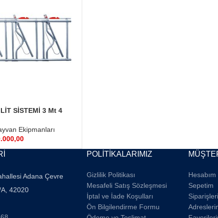
İT SİSTEMİ 3 Mt 4
zel Ölcü Yapılır
yvan Ekipmanları
.000,00
Rİ
POLİTİKALARIMIZ
MÜŞTER
Gizlilik Politikası
Hesabım
ahallesi Adana Çevre
Mesafeli Satış Sözleşmesi
Sepetim
/A, 42020
İptal ve İade Koşulları
Siparişle
Ön Bilgilendirme Formu
Adresleri
668
Ödeme ve Teslimat
Favoriler