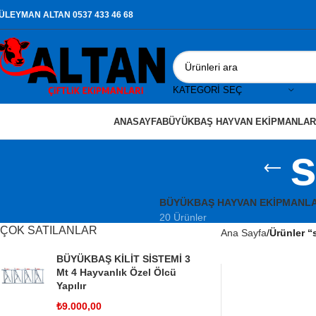
ÜLEYMAN ALTAN 0537 433 46 68
KATEGORI SEÇ
ANASAYFA
BÜYÜKBAŞ HAYVAN EKIPMANLAR
s
BÜYÜKBAŞ HAYVAN EKIPMANLA
20 Ürünler
ÇOK SATILANLAR
Ana Sayfa
Ürünler “
BÜYÜKBAŞ KİLİT SİSTEMİ 3
Mt 4 Hayvanlık Özel Ölcü
Yapılır
₺
9.000,00