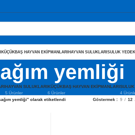
I
KÜÇÜKBAŞ HAYVAN EKIPMANLARI
HAYVAN SULUKLARI
SULUK YEDEK
ağım yemliği
RI
HAYVAN SULUKLARI
KÜÇÜKBAŞ HAYVAN EKIPMANLARI
SULUK
5 Ürünler
6 Ürünler
4 Ürünl
sağım yemliği” olarak etiketlendi
Göstermek
9
12