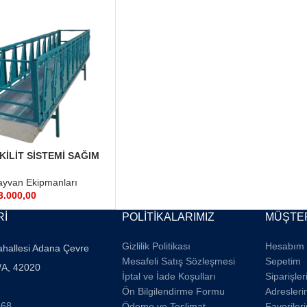
KİLİT SİSTEMİ SAĞIM
MA YEMLEME
yvan Ekipmanları
3.000,00
Rİ
POLİTİKALARIMIZ
MÜŞTER
Gizlilik Politikası
Hesabım
ahallesi Adana Çevre
Mesafeli Satış Sözleşmesi
Sepetim
/A, 42020
İptal ve İade Koşulları
Siparişle
Ön Bilgilendirme Formu
Adresleri
668
Ödeme ve Teslimat
Favoriler