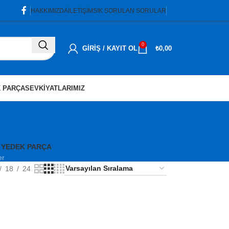
HAKKIMIZDA
İLETIŞIM
SIK SORULAN SORULAR
0
GIRIŞ / KAYIT OL
₺
0,00
 PARÇA
SEVKIYATLARIMIZ
 YEDEK PARÇA
er
18
24