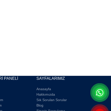
İ PANELİ
SAYFALARIMIZ
Anasayfa
Hakkımızda
rim
Sık Sorulan Sorular
m
Blog
im
Sipariş Sorgulama