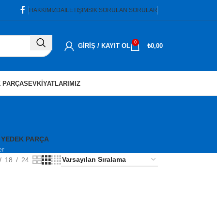
HAKKIMIZDA
İLETIŞIM
SIK SORULAN SORULAR
0
GIRIŞ / KAYIT OL
₺
0,00
 PARÇA
SEVKIYATLARIMIZ
 YEDEK PARÇA
er
18
24