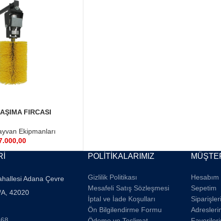
AŞIMA FIRCASI
yvan Ekipmanları
7.000,00
Rİ
POLİTİKALARIMIZ
MÜŞTER
Gizlilik Politikası
Hesabım
ahallesi Adana Çevre
Mesafeli Satış Sözleşmesi
Sepetim
/A, 42020
İptal ve İade Koşulları
Siparişle
Ön Bilgilendirme Formu
Adresleri
668
Ödeme ve Teslimat
Favoriler