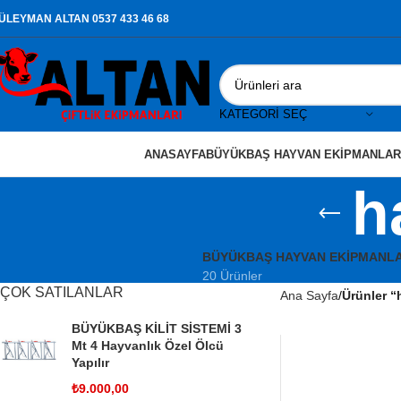
ÜLEYMAN ALTAN 0537 433 46 68
KATEGORI SEÇ
ANASAYFA
BÜYÜKBAŞ HAYVAN EKIPMANLAR
h
BÜYÜKBAŞ HAYVAN EKIPMANLA
20 Ürünler
ÇOK SATILANLAR
Ana Sayfa
Ürünler “
BÜYÜKBAŞ KİLİT SİSTEMİ 3
Mt 4 Hayvanlık Özel Ölcü
Yapılır
₺
9.000,00