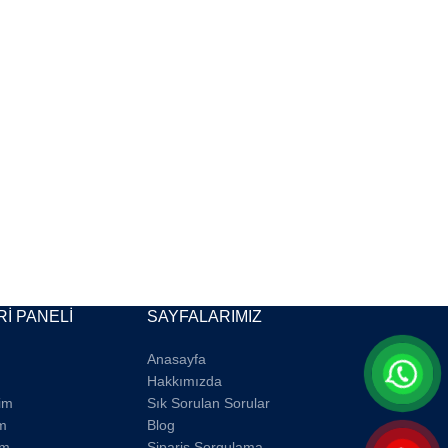
İ PANELİ
SAYFALARIMIZ
Anasayfa
Hakkımızda
rim
Sık Sorulan Sorular
m
Blog
im
Sipariş Sorgulama