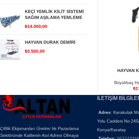
KEÇİ YEMLİK KİLİT SİSTEMİ
SAĞIM AŞILAMA YEMLEME
₺
14.000,00
HAYVAN DURAK DEMİRİ
₺
3.500,00
HAYVAN K
SEPETE EKLE
Büyükbaş Ha
₺
1
İLETİŞİM BİLGİLE
Adres
: Karakulak M
Yolu Caddesi No:245
Çiftlik Ekipmanları Üretimi Ve Pazarlama
Konya/Karatay
Sektöründe Kalitenin Asıl Adresi Olmaya
Telefon:
05374334