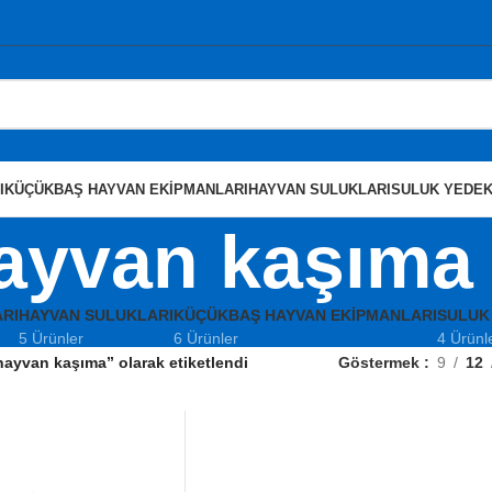
I
KÜÇÜKBAŞ HAYVAN EKIPMANLARI
HAYVAN SULUKLARI
SULUK YEDEK
ayvan kaşıma
RI
HAYVAN SULUKLARI
KÜÇÜKBAŞ HAYVAN EKIPMANLARI
SULUK
5 Ürünler
6 Ürünler
4 Ürünl
hayvan kaşıma” olarak etiketlendi
Göstermek
9
12