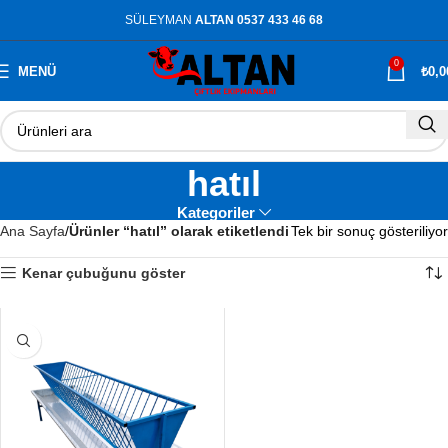
SÜLEYMAN
ALTAN 0537 433 46 68
0
MENÜ
₺
0,0
hatıl
Kategoriler
Ana Sayfa
Ürünler “hatıl” olarak etiketlendi
Tek bir sonuç gösteriliyor
Kenar çubuğunu göster