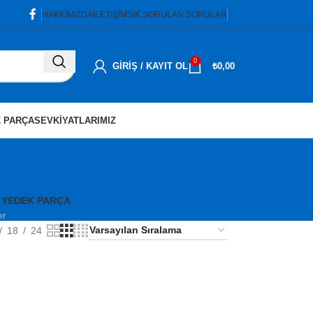
HAKKIMIZDA
İLETIŞIM
SIK SORULAN SORULAR
0
GIRIŞ / KAYIT OL
₺
0,00
 PARÇA
SEVKIYATLARIMIZ
 YEDEK PARÇA
er
18
24