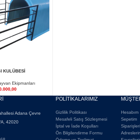
I KULÜBESİ
yvan Ekipmanları
0.000,00
Rİ
POLİTİKALARIMIZ
MÜŞTER
Gizlilik Politikası
Hesabım
ahallesi Adana Çevre
Mesafeli Satış Sözleşmesi
Sepetim
/A, 42020
İptal ve İade Koşulları
Siparişle
Ön Bilgilendirme Formu
Adresleri
668
Ödeme ve Teslimat
Favoriler