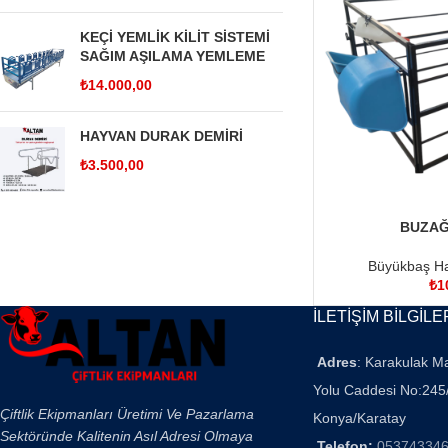
KEÇİ YEMLİK KİLİT SİSTEMİ
SAĞIM AŞILAMA YEMLEME
₺
14.000,00
HAYVAN DURAK DEMİRİ
₺
3.500,00
BUZAĞ
SEPETE EKLE
Büyükbaş Ha
₺
1
İLETİŞİM BİLGİLE
Adres
: Karakulak M
Yolu Caddesi No:245
Çiftlik Ekipmanları Üretimi Ve Pazarlama
Konya/Karatay
Sektöründe Kalitenin Asıl Adresi Olmaya
Telefon:
05374334