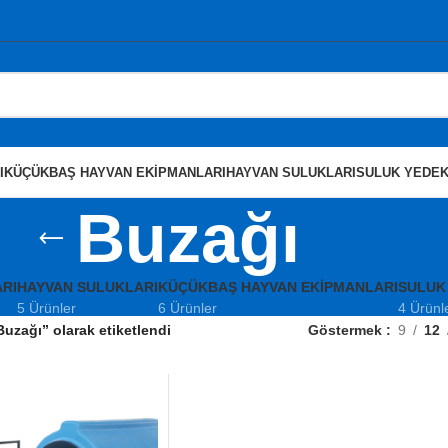
I
KÜÇÜKBAŞ HAYVAN EKIPMANLARI
HAYVAN SULUKLARI
SULUK YEDEK
Buzağı
RI
HAYVAN SULUKLARI
KÜÇÜKBAŞ HAYVAN EKIPMANLARI
SULUK
5 Ürünler
6 Ürünler
4 Ürünl
Buzağı” olarak etiketlendi
Göstermek
9
12