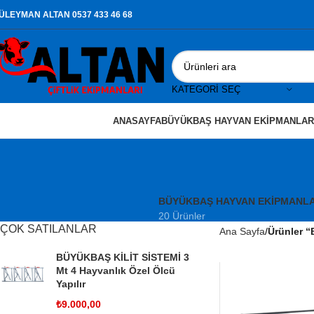
ÜLEYMAN ALTAN 0537 433 46 68
KATEGORI SEÇ
ANASAYFA
BÜYÜKBAŞ HAYVAN EKIPMANLAR
BÜYÜKBAŞ HAYVAN EKIPMANLA
20 Ürünler
ÇOK SATILANLAR
Ana Sayfa
Ürünler “
BÜYÜKBAŞ KİLİT SİSTEMİ 3
Mt 4 Hayvanlık Özel Ölcü
Yapılır
₺
9.000,00