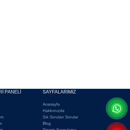
İ PANELİ
SAYFALARIMIZ
Anasayfa
Hakkımızda
rim
Sık Sorulan Sorular
m
Blog
im
Sipariş Sorgulama