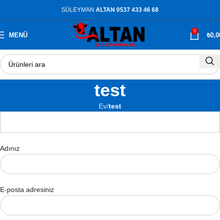
SÜLEYMAN
ALTAN 0537 433 46 68
0
MENÜ
₺
0,0
test
Ev
test
Adınız
E-posta adresiniz