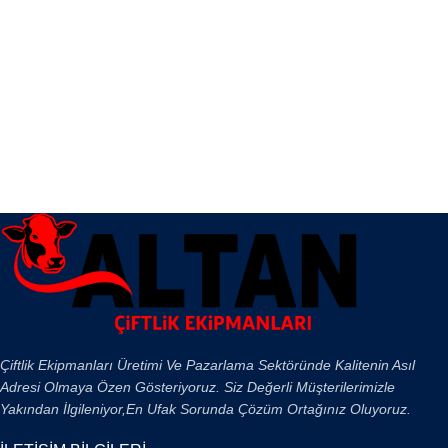
Çiftlik Ekipmanları Üretimi Ve Pazarlama Sektöründe Kalitenin Asıl
Adresi Olmaya Özen Gösteriyoruz. Siz Değerli Müşterilerimizle
Yakından İlgileniyor,En Ufak Sorunda Çözüm Ortağınız Oluyoruz.